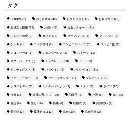
タグ
GODIVA
(1)
おうち時間
(38)
おひとりさま
(8)
お取り寄せ
(45)
お役立ち情報
(23)
お祝い
(1)
お返しスイーツ
(21)
ふるさと納税
(2)
カフェ
(23)
クラブハリエ
(1)
クリスマス
(3)
ケーキ
(4)
コメダ珈琲
(1)
コンビニスイーツ
(6)
コンビニ飯
(1)
シロノワール
(1)
ジェンダーレス
(1)
スイーツ
(51)
スターバックス
(5)
チョコレート
(20)
デート
(3)
ドルチェグスト
(3)
ハロウィン
(1)
バレンタイン
(21)
ファミリーマート
(1)
ブラックサンダー
(1)
プレゼント
(18)
ホワイトデー
(8)
ミスタードーナツ
(3)
ミスド
(1)
ライブ
(10)
京都
(16)
休日の過ごし方
(26)
和菓子
(8)
小説
(5)
嵐山
(4)
感想
(6)
旅行
(16)
福井
(4)
結婚式
(1)
結婚祝い
(1)
美術館
(2)
義理チョコ
(2)
観光
(20)
観光列車
(2)