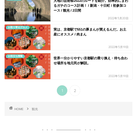
大地の芸術祭2022のルートを紹介。効率的にまわ
るガチのコース計画！ / 新潟・十日町 / 初参加コ
ース / 観光 / 2日間
2022年5月20日
お取り寄せグルメ
実は、京都駅で551の豚まんが買えるんだ。お土
産にオススメ / 肉まん
2022年5月19日
お役立ち情報
世界一分かりやすい京都駅の乗り換え・待ち合わ
せ場所を地元民が解説。
2022年5月19日
1
2
HOME
観光