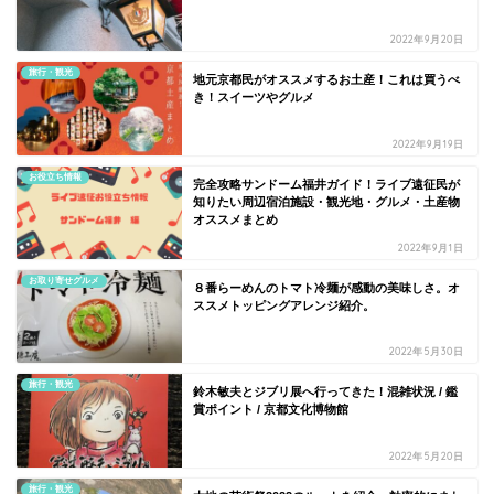
2022年9月20日
旅行・観光
地元京都民がオススメするお土産！これは買うべ
き！スイーツやグルメ
2022年9月19日
お役立ち情報
完全攻略サンドーム福井ガイド！ライブ遠征民が
知りたい周辺宿泊施設・観光地・グルメ・土産物
オススメまとめ
2022年9月1日
お取り寄せグルメ
８番らーめんのトマト冷麺が感動の美味しさ。オ
ススメトッピングアレンジ紹介。
2022年5月30日
旅行・観光
鈴木敏夫とジブリ展へ行ってきた！混雑状況 / 鑑
賞ポイント / 京都文化博物館
2022年5月20日
旅行・観光