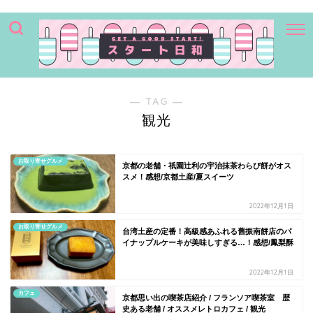
― TAG ―
観光
お取り寄せグルメ
京都の老舗・祇園辻利の宇治抹茶わらび餅がオス
スメ！感想/京都土産/夏スイーツ
2022年12月1日
お取り寄せグルメ
台湾土産の定番！高級感あふれる舊振南餅店のパ
イナップルケーキが美味しすぎる…！感想/鳳梨酥
2022年12月1日
カフェ
京都思い出の喫茶店紹介 / フランソア喫茶室 歴
史ある老舗 / オススメレトロカフェ / 観光