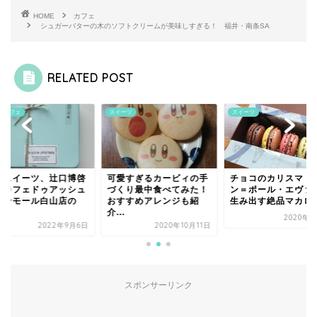
HOME
カフェ
シュガーバターの木のソフトクリームが美味しすぎる！ 福井・南条SA
RELATED POST
ちカフェ
スイーツ
スイーツ
沢スイーツ、辻口博啓
可愛すぎるカービィの手
チョコのカリスマ！
のカフェドゥアッシュ
づくり最中食べてみた！
ン＝ポール・エヴァ
オンモール白山店の
おすすめアレンジも紹
生み出す絶品マカロン 
.
介...
2020年3
2022年9月6日
2020年10月11日
スポンサーリンク