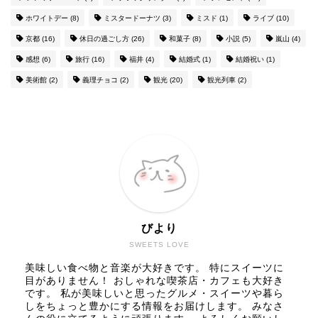
ホワイトデー
(8)
ミスタードーナツ
(3)
ミスド
(1)
ライブ
(10)
京都
(16)
休日の過ごし方
(26)
和菓子
(8)
小説
(5)
嵐山
(4)
感想
(6)
旅行
(16)
福井
(4)
結婚式
(1)
結婚祝い
(1)
美術館
(2)
義理チョコ
(2)
観光
(20)
観光列車
(2)
びより
SWEETS LOVE
美味しい食べ物と音楽が大好きです。 特にスイーツに
目がありません！ おしゃれな喫茶店・カフェも大好き
です。 私が美味しいと思ったグルメ・スイーツや暮ら
しをちょっと豊かにする情報をお届けします。 みなさ