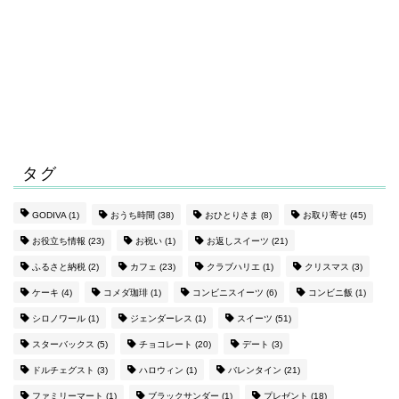
タグ
GODIVA
(1)
おうち時間
(38)
おひとりさま
(8)
お取り寄せ
(45)
お役立ち情報
(23)
お祝い
(1)
お返しスイーツ
(21)
ふるさと納税
(2)
カフェ
(23)
クラブハリエ
(1)
クリスマス
(3)
ケーキ
(4)
コメダ珈琲
(1)
コンビニスイーツ
(6)
コンビニ飯
(1)
シロノワール
(1)
ジェンダーレス
(1)
スイーツ
(51)
スターバックス
(5)
チョコレート
(20)
デート
(3)
ドルチェグスト
(3)
ハロウィン
(1)
バレンタイン
(21)
ファミリーマート
(1)
ブラックサンダー
(1)
プレゼント
(18)