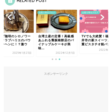
RELATED POST
ェ
お取り寄せグルメ
お取り寄せグルメ
メダ珈琲のシロノワー
台湾土産の定番！高級感
TVでも大絶賛！福井
がクラブハリエのバウ
あふれる舊振南餅店のパ
井市の新スイーツ、
クーヘンに！？激ウ
イナップルケーキが美
重ピスタチオ餡バター.
.
味...
2022年5
2025年1月23日
2022年12月1日
スポンサーリンク