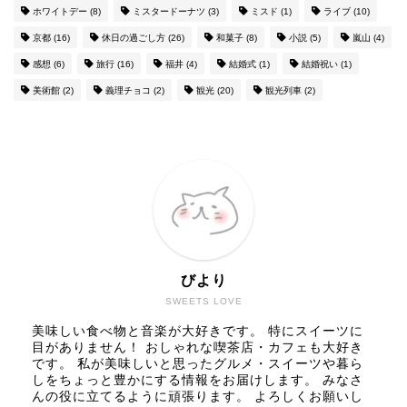
ホワイトデー
(8)
ミスタードーナツ
(3)
ミスド
(1)
ライブ
(10)
京都
(16)
休日の過ごし方
(26)
和菓子
(8)
小説
(5)
嵐山
(4)
感想
(6)
旅行
(16)
福井
(4)
結婚式
(1)
結婚祝い
(1)
美術館
(2)
義理チョコ
(2)
観光
(20)
観光列車
(2)
びより
SWEETS LOVE
美味しい食べ物と音楽が大好きです。 特にスイーツに
目がありません！ おしゃれな喫茶店・カフェも大好き
です。 私が美味しいと思ったグルメ・スイーツや暮ら
しをちょっと豊かにする情報をお届けします。 みなさ
んの役に立てるように頑張ります。 よろしくお願いし