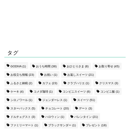
タグ
GODIVA
(1)
おうち時間
(38)
おひとりさま
(8)
お取り寄せ
(45)
お役立ち情報
(23)
お祝い
(1)
お返しスイーツ
(21)
ふるさと納税
(2)
カフェ
(23)
クラブハリエ
(1)
クリスマス
(3)
ケーキ
(4)
コメダ珈琲
(1)
コンビニスイーツ
(6)
コンビニ飯
(1)
シロノワール
(1)
ジェンダーレス
(1)
スイーツ
(51)
スターバックス
(5)
チョコレート
(20)
デート
(3)
ドルチェグスト
(3)
ハロウィン
(1)
バレンタイン
(21)
ファミリーマート
(1)
ブラックサンダー
(1)
プレゼント
(18)