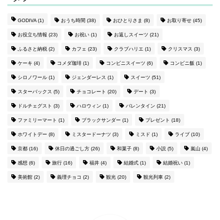
GODIVA
(1)
おうち時間
(38)
おひとりさま
(8)
お取り寄せ
(45)
お役立ち情報
(23)
お祝い
(1)
お返しスイーツ
(21)
ふるさと納税
(2)
カフェ
(23)
クラブハリエ
(1)
クリスマス
(3)
ケーキ
(4)
コメダ珈琲
(1)
コンビニスイーツ
(6)
コンビニ飯
(1)
シロノワール
(1)
ジェンダーレス
(1)
スイーツ
(51)
スターバックス
(5)
チョコレート
(20)
デート
(3)
ドルチェグスト
(3)
ハロウィン
(1)
バレンタイン
(21)
ファミリーマート
(1)
ブラックサンダー
(1)
プレゼント
(18)
ホワイトデー
(8)
ミスタードーナツ
(3)
ミスド
(1)
ライブ
(10)
京都
(16)
休日の過ごし方
(26)
和菓子
(8)
小説
(5)
嵐山
(4)
感想
(6)
旅行
(16)
福井
(4)
結婚式
(1)
結婚祝い
(1)
美術館
(2)
義理チョコ
(2)
観光
(20)
観光列車
(2)